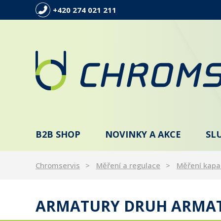
+420 274 021 211
B2B SHOP
NOVINKY A AKCE
SL
Chromservis
Měření a regulace
Měření kapa
ARMATURY DRUH ARMA