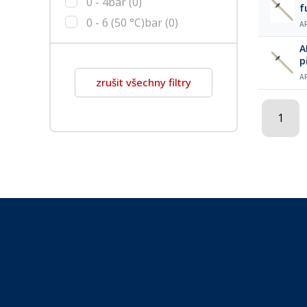
0 - 4bar
(0)
f
0 - 6 (50 °C)bar
(0)
A
A
p
k
A
zrušit všechny filtry
1