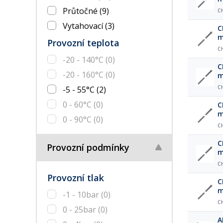
Průtočné
(9)
C
Vytahovací
(3)
C
m
Provozní teplota
C
-20 - 140°C
(0)
C
-20 - 160°C
(0)
m
-5 - 55°C
(2)
C
0 - 60°C
(0)
C
m
0 - 90°C
(0)
C
C
Provozní podmínky
m
C
Provozní tlak
C
m
-1 - 10bar
(0)
C
0 - 25bar
(0)
A