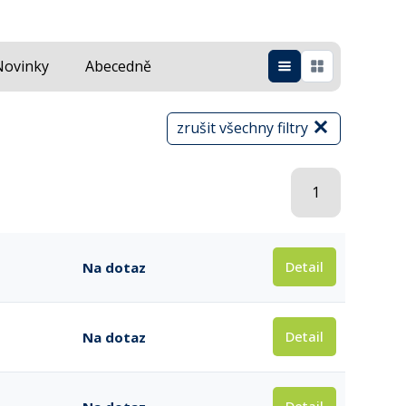
Novinky
Abecedně
zrušit všechny filtry
1
Detail
Na dotaz
Detail
Na dotaz