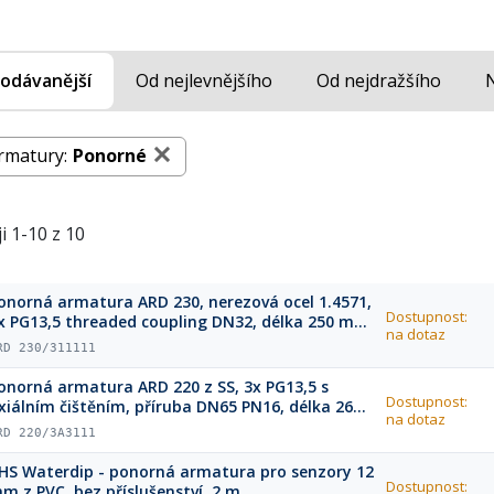
odávanější
Od nejlevnějšího
Od nejdražšího
rmatury:
Ponorné
i 1-10 z 10
onorná armatura ARD 230, nerezová ocel 1.4571,
Dostupnost:
x PG13,5 threaded coupling DN32, délka 250 mm,
na dotaz
ěsnění EPDM
RD 230/311111
onorná armatura ARD 220 z SS, 3x PG13,5 s
Dostupnost:
xiálním čištěním, příruba DN65 PN16, délka 260
na dotaz
m, těsnění EPDM
RD 220/3A3111
HS Waterdip - ponorná armatura pro senzory 12
Dostupnost:
m z PVC, bez příslušenství, 2 m