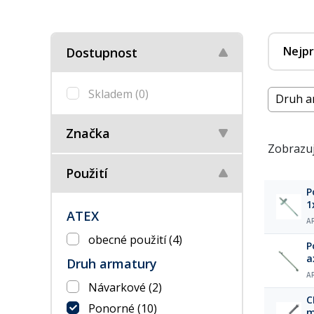
Nejpr
Dostupnost
Skladem
(0)
Druh a
Značka
Zobrazuj
Použití
P
1
ATEX
t
A
obecné použití
(4)
P
a
Druh armatury
m
A
Návarkové
(2)
C
Ponorné
(10)
m