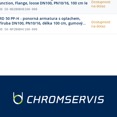
Dostupnost:
unction, Flange, loose DN100, PN10/16, 100 cm le
na dotaz
RD 50-ND2B0B4E100-000
RD 50 PP-H - ponorná armatura s oplachem,
Dostupnost:
říruba DN100, PN10/16, délka 100 cm, gumový
na dotaz
ryt pro kabely
RD 50-NP2B0B4C100-000