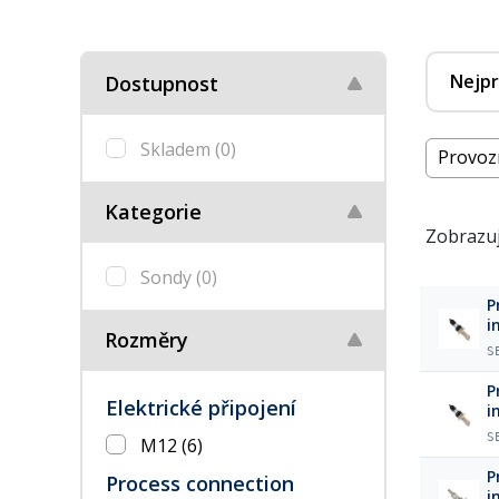
Nejpr
Dostupnost
Skladem
(0)
Provozn
Kategorie
Zobrazuj
Sondy
(0)
P
i
Rozměry
A
S
P
Elektrické připojení
i
S
M12
(6)
P
Process connection
i