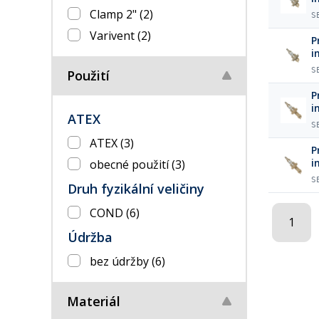
D
Clamp 2"
(2)
S
Varivent
(2)
P
i
D
S
Použití
P
i
ATEX
S
ATEX
(3)
P
i
obecné použití
(3)
S
Druh fyzikální veličiny
COND
(6)
1
Údržba
bez údržby
(6)
Materiál