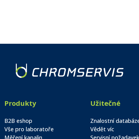
Produkty
Užitečné
B2B eshop
Znalostní databáz
Vše pro laboratoře
Vědět víc
Měření kapalin
Servisní požadave