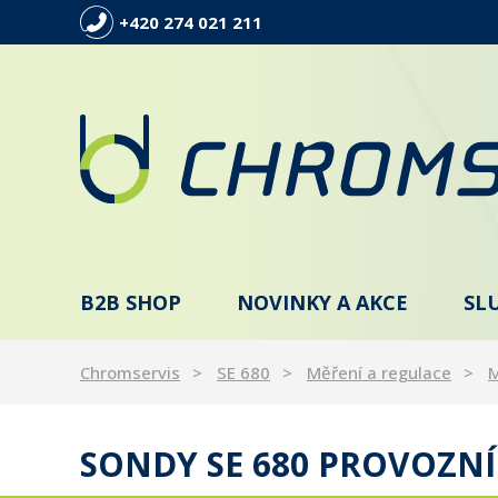
+420 274 021 211
B2B SHOP
NOVINKY A AKCE
SL
Chromservis
SE 680
Měření a regulace
M
SONDY SE 680 PROVOZNÍ T