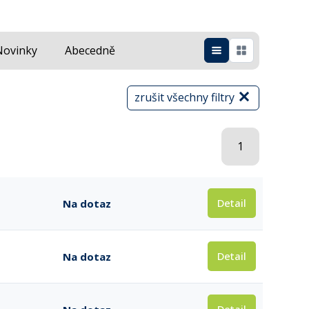
Novinky
Abecedně
zrušit všechny filtry
1
Detail
Na dotaz
Detail
Na dotaz