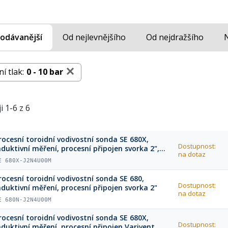
odávanější
Od nejlevnějšího
Od nejdražšího
í tlak:
0 - 10 bar
i 1-6 z 6
rocesní toroidní vodivostní sonda SE 680X,
Dostupnost:
nduktivní měření, procesní připojen svorka 2",
na dotaz
TEX
E 680X-J2N4U00M
rocesní toroidní vodivostní sonda SE 680,
Dostupnost:
nduktivní měření, procesní připojen svorka 2"
na dotaz
E 680N-J2N4U00M
rocesní toroidní vodivostní sonda SE 680X,
Dostupnost:
nduktivní měření, procesní připojen Varivent