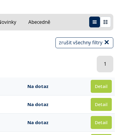
Novinky
Abecedně
zrušit všechny filtry
1
Detail
Na dotaz
Detail
Na dotaz
Detail
Na dotaz