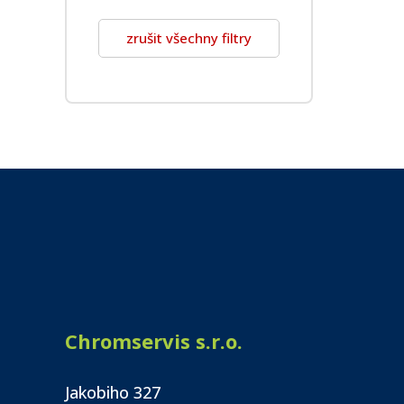
zrušit všechny filtry
Chromservis s.r.o.
Jakobiho 327