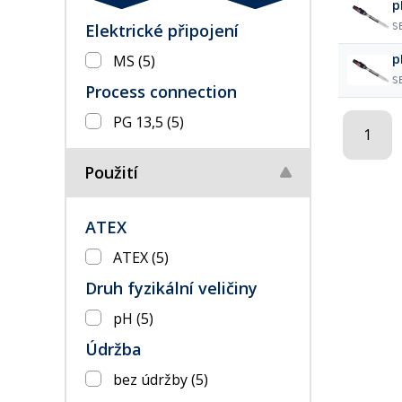
p
Elektrické připojení
S
p
MS
(5)
S
Process connection
PG 13,5
(5)
1
Použití
ATEX
ATEX
(5)
Druh fyzikální veličiny
pH
(5)
Údržba
bez údržby
(5)