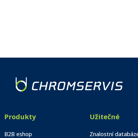
Produkty
Užitečné
B2B eshop
Znalostní databáz