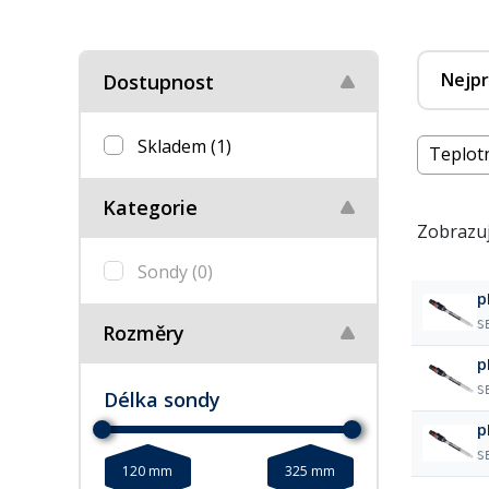
Nejpr
Dostupnost
Skladem
(1)
Teplotn
Kategorie
Zobrazuj
Sondy
(0)
p
S
Rozměry
p
S
Délka sondy
p
S
120 mm
325 mm