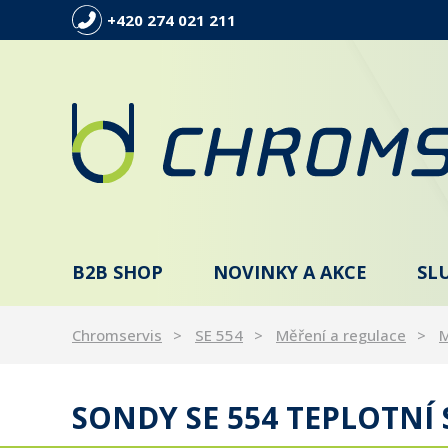
+420 274 021 211
B2B SHOP
NOVINKY A AKCE
SL
Chromservis
SE 554
Měření a regulace
M
SONDY SE 554 TEPLOTNÍ 