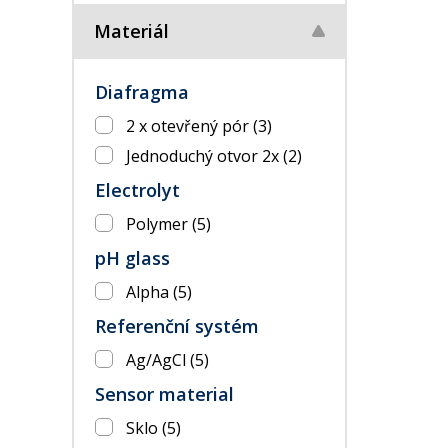
Materiál
Diafragma
2 x otevřený pór
(3)
Jednoduchý otvor 2x
(2)
Electrolyt
Polymer
(5)
pH glass
Alpha
(5)
Referenční systém
Ag/AgCl
(5)
Sensor material
Sklo
(5)