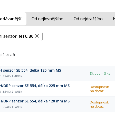
odávanější
Od nejlevnějšího
Od nejdražšího
í senzor:
NTC 30
i 1-5 z 5
H senzor SE 554, délka 120 mm MS
Skladem
3 ks
E 554X/1-NMSN
H/ORP senzor SE 554, déĺka 225 mm MS
Dostupnost:
na dotaz
E 554X/2-AMSN
H/ORP senzor SE 554, délka 120 mm MS
Dostupnost:
na dotaz
E 554X/1-AMSN