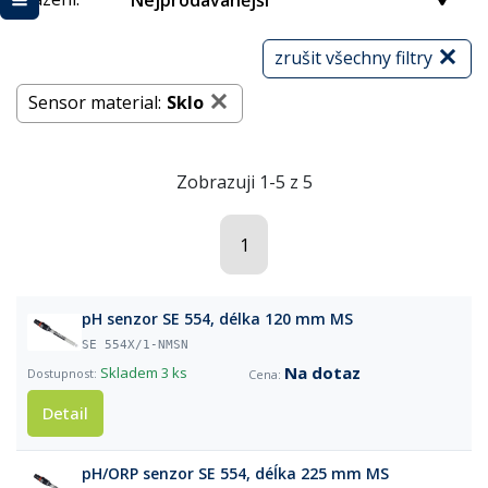
Nejprodávanější
zrušit všechny filtry
Sensor material:
Sklo
Zobrazuji 1-5 z 5
1
pH senzor SE 554, délka 120 mm MS
SE 554X/1-NMSN
Na dotaz
Skladem
3 ks
Detail
pH/ORP senzor SE 554, déĺka 225 mm MS