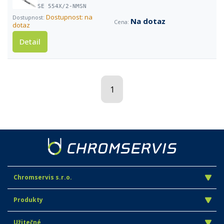
SE 554X/2-NMSN
Dostupnost: na
Na dotaz
dotaz
Detail
1
Chromservis s.r.o.
Produkty
Užitečné