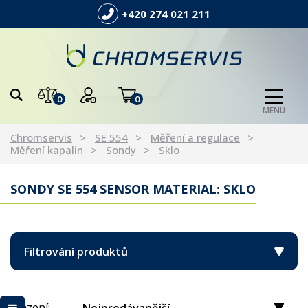
+420 274 021 211
0
0
MENU
Chromservis
SE 554
Měření a regulace
Měření kapalin
Sondy
Sklo
SONDY SE 554 SENSOR MATERIAL: SKLO
Filtrování produktů
Řazení: