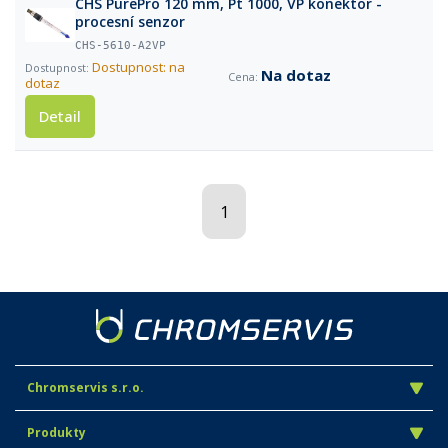
CHS PurePro 120 mm, Pt 1000, VP konektor -
procesní senzor
CHS-5610-A2VP
Dostupnost: na
Na dotaz
dotaz
Detail
1
Chromservis s.r.o.
Produkty