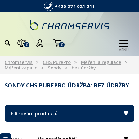
+420 274 021 211
0
0
MENU
Chromservis
CHS PurePro
Měření a regulace
Měření kapalin
Sondy
bez údržby
SONDY CHS PUREPRO ÚDRŽBA: BEZ ÚDRŽBY
Filtrování produktů
Řazení: