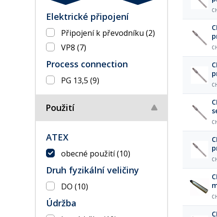
C
Elektrické připojení
C
Připojení k převodníku
(2)
p
VP8
(7)
C
Process connection
C
p
PG 13,5
(9)
C
C
Použití
s
C
ATEX
C
p
obecné použití
(10)
k
C
Druh fyzikální veličiny
C
m
DO
(10)
C
Údržba
C