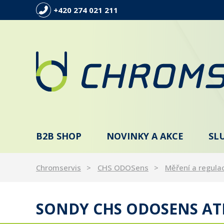
+420 274 021 211
B2B SHOP
NOVINKY A AKCE
SL
Chromservis
CHS ODOSens
Měření a regula
SONDY CHS ODOSENS ATE