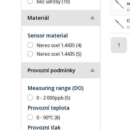
bez údržby
(10)
s
C
Materiál
C
C
Sensor material
1
Nerez ocel 1.4435
(4)
Nerez ocel 1.4435
(5)
Provozní podmínky
Measuring range (DO)
0 - 2 000ppb
(5)
Provozní teplota
0 - 90°C
(8)
Provozní tlak