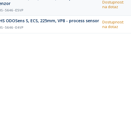
Dostupnost:
enzor
na dotaz
HS-5646-E5VP
HS ODOSens S, ECS, 225mm, VP8 - process sensor
Dostupnost:
na dotaz
HS-5646-E4VP