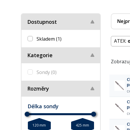
Nejpr
Dostupnost
Skladem
(1)
ATEX:
Kategorie
Zobrazuj
Sondy
(0)
C
p
Rozměry
C
C
Délka sondy
p
C
C
120 mm
425 mm
p