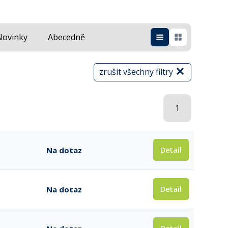
Novinky
Abecedně
zrušit všechny filtry
1
Detail
Na dotaz
Detail
Na dotaz