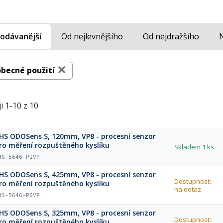
odávanější
Od nejlevnějšího
Od nejdražšího
obecné použití
i 1-10 z 10
HS ODOSens S, 120mm, VP8 - procesní senzor
ro měření rozpuštěného kyslíku
Skladem
1 ks
HS-5646-P1VP
HS ODOSens S, 425mm, VP8 - procesní senzor
Dostupnost:
ro měření rozpuštěného kyslíku
na dotaz
HS-5646-P6VP
HS ODOSens S, 325mm, VP8 - procesní senzor
Dostupnost:
ro měření rozpuštěného kyslíku