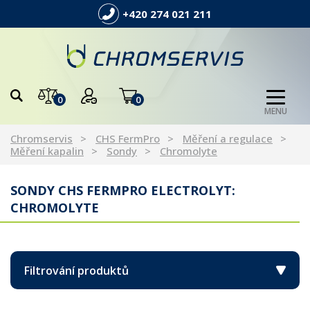
+420 274 021 211
0
0
MENU
Chromservis
CHS FermPro
Měření a regulace
Měření kapalin
Sondy
Chromolyte
SONDY CHS FERMPRO ELECTROLYT:
CHROMOLYTE
Filtrování produktů