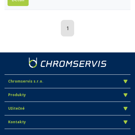
1
Chromservis s.r.o.
Produkty
Užitečné
Kontakty