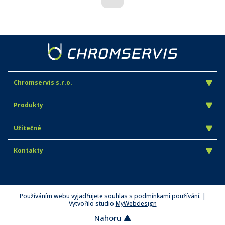
Chromservis s.r.o.
Produkty
Užitečné
Kontakty
Používáním webu vyjadřujete souhlas s podmínkami používání. |
Vytvořilo studio
MyWebdesign
Nahoru