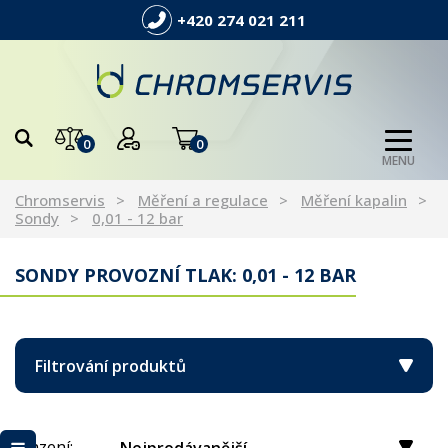
+420 274 021 211
0
0
MENU
Chromservis
Měření a regulace
Měření kapalin
Sondy
0,01 - 12 bar
SONDY PROVOZNÍ TLAK: 0,01 - 12 BAR
Filtrování produktů
Řazení: