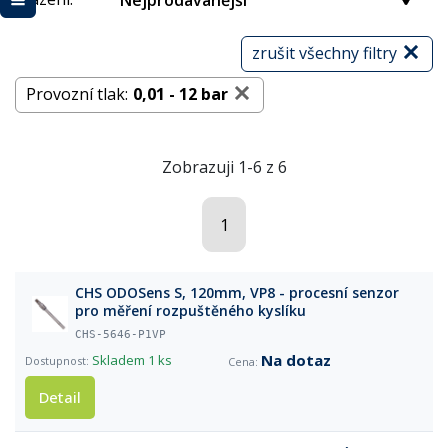
Nejprodávanější
zrušit všechny filtry
Provozní tlak:
0,01 - 12 bar
Zobrazuji 1-6 z 6
1
CHS ODOSens S, 120mm, VP8 - procesní senzor
pro měření rozpuštěného kyslíku
CHS-5646-P1VP
Na dotaz
Skladem
1 ks
Detail