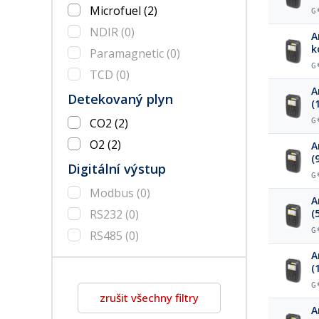
b
Microfuel
(2)
G
NDIR
(0)
A
k
Paramagnetic
(0)
b
G
TCD
(0)
A
Detekovaný plyn
(
CO2
(2)
G
O2
(2)
A
(
Digitální výstup
G
Modbus
(0)
A
RS232
(0)
(
G
RS485
(0)
A
(
G
zrušit všechny filtry
A