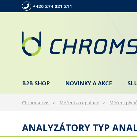
+420 274 021 211
B2B SHOP
NOVINKY A AKCE
SL
Chromservis
Měření a regulace
Měření plyn
ANALYZÁTORY TYP ANA