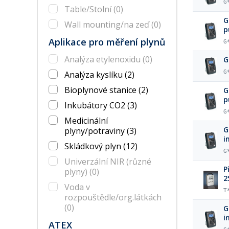
G
Table/Stolní
(0)
G
Wall mounting/na zeď
(0)
p
Aplikace pro měření plynů
G
Analýza etylenoxidu
(0)
G
G
Analýza kyslíku
(2)
Bioplynové stanice
(2)
G
p
Inkubátory CO2
(3)
G
Medicinální
G
plyny/potraviny
(3)
i
Skládkový plyn
(12)
G
Univerzální NIR (různé
P
plyny)
(0)
2
Voda v
T
rozpouštědle/org.látkách
(0)
G
i
ATEX