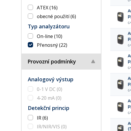
G
ATEX
(16)
A
obecné použití
(6)
p
b
G
Typ analyzátoru
A
On-line
(10)
p
Přenosný
(22)
G
A
Provozní podmínky
p
G
A
Analogový výstup
p
0-1 V DC
(0)
G
4-20 mA
(0)
A
p
Detekční princip
G
IR
(6)
A
IR/NIR/VIS
(0)
(