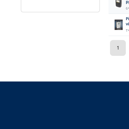
p
G
P
v
T
1