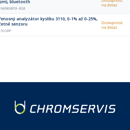
Dostupnost:
pm), bluetooth
na dotaz
*GA5KG0C0-010
řenosný analyzátor kyslíku 3110, 0-1% až 0-25%,
Dostupnost:
četně senzoru
na dotaz
*3110P