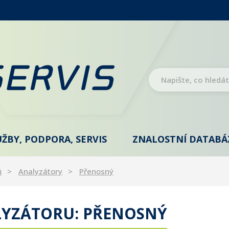
UŽBY, PODPORA, SERVIS
ZNALOSTNÍ DATABÁ
ů
Analyzátory
Přenosný
LYZÁTORU: PŘENOSNÝ