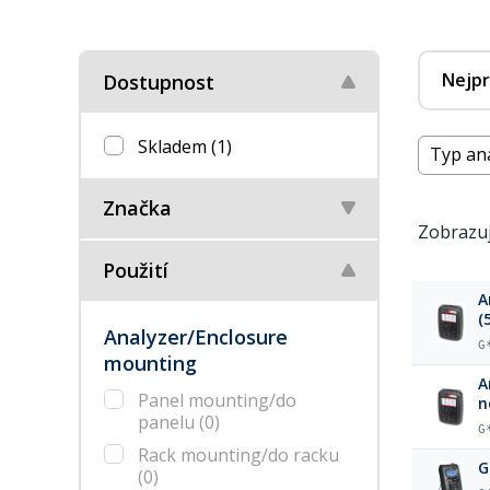
Nejpr
Dostupnost
Skladem
(1)
Typ an
Značka
Zobrazuj
Použití
A
(
Analyzer/Enclosure
G
mounting
A
Panel mounting/do
n
panelu
(0)
G
Rack mounting/do racku
G
(0)