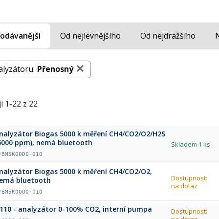
odávanější
Od nejlevnějšího
Od nejdražšího
alyzátoru:
Přenosný
i 1-22 z 22
nalyzátor Biogas 5000 k měření CH4/CO2/O2/H2S
5000 ppm), nemá bluetooth
Skladem
1 ks
*BM5K00D0-010
nalyzátor Biogas 5000 k měření CH4/CO2/O2,
Dostupnost:
emá bluetooth
na dotaz
*BM5K0000-010
110 - analyzátor 0-100% CO2, interní pumpa
Dostupnost: