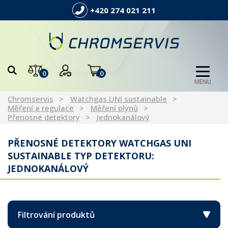
+420 274 021 211
0
0
MENU
Chromservis
Watchgas UNI sustainable
Měření a regulace
Měření plynů
Přenosné detektory
Jednokanálový
PŘENOSNÉ DETEKTORY WATCHGAS UNI
SUSTAINABLE TYP DETEKTORU:
JEDNOKANÁLOVÝ
Filtrování produktů