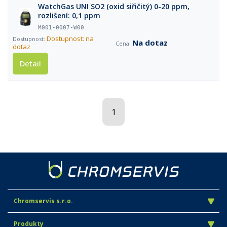
WatchGas UNI SO2 (oxid siřičitý) 0-20 ppm,
rozlišení: 0,1 ppm
M001-0007-W00
Dostupnost: na
Na dotaz
dotaz
Detail
1
Chromservis s.r.o.
Produkty