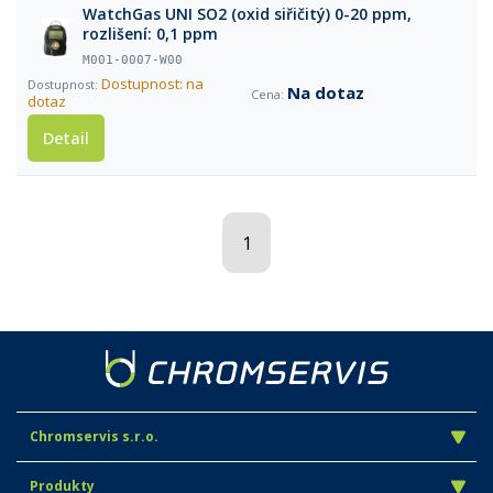
WatchGas UNI SO2 (oxid siřičitý) 0-20 ppm,
rozlišení: 0,1 ppm
M001-0007-W00
Dostupnost: na
Na dotaz
dotaz
Detail
1
Chromservis s.r.o.
Produkty