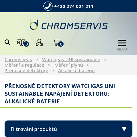
+420 274 021 211
0
0
MENU
Chromservis
Watchgas UNI sustainable
Měření a regulace
Měření plynů
Přenosné detektory
Alkalické baterie
PŘENOSNÉ DETEKTORY WATCHGAS UNI
SUSTAINABLE NAPÁJENÍ DETEKTORU:
ALKALICKÉ BATERIE
Filtrování produktů