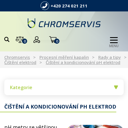
+420 274 021 211
0
0
MENU
Chromservis
Procesní měření kapalin
Rady a tipy
Čištění elektrod
Čištění a kondicionování pH elektrod
Kategorie
ČIŠTĚNÍ A KONDICIONOVÁNÍ PH ELEKTROD
pH metry se většinou