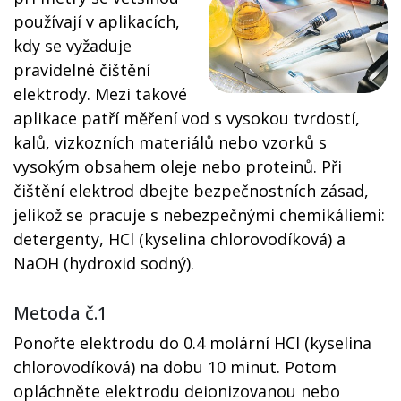
používají v aplikacích,
kdy se vyžaduje
pravidelné čištění
elektrody. Mezi takové
aplikace patří měření vod s vysokou tvrdostí,
kalů, vizkozních materiálů nebo vzorků s
vysokým obsahem oleje nebo proteinů. Při
čištění elektrod dbejte bezpečnostních zásad,
jelikož se pracuje s nebezpečnými chemikáliemi:
detergenty, HCl (kyselina chlorovodíková) a
NaOH (hydroxid sodný).
Metoda č.1
Ponořte elektrodu do 0.4 molární HCl (kyselina
chlorovodíková) na dobu 10 minut. Potom
opláchněte elektrodu deionizovanou nebo