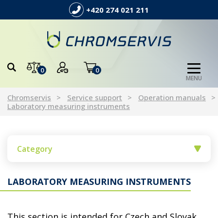
+420 274 021 211
0
0
MENU
Chromservis
Service support
Operation manuals
Laboratory measuring instruments
Category
LABORATORY MEASURING INSTRUMENTS
This section is intended for Czech and Slovak