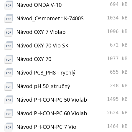
Návod ONDA V-10
694 kB
Návod_Osmometr K-7400S
1034 kB
Návod OXY 7 Violab
1096 kB
Návod OXY 70 Vio SK
672 kB
Návod OXY 70
1077 kB
Návod PC8_PH8 - rychlý
655 kB
Návod pH 50_stručný
248 kB
Návod PH-CON-PC 50 Violab
1495 kB
Návod PH-CON-PC 60 Violab
2624 kB
Návod PH-CON-PC 7 Vio
1464 kB