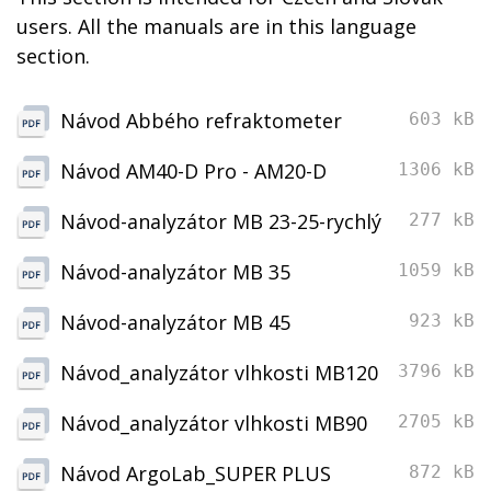
users. All the manuals are in this language
section.
Návod Abbého refraktometer
603 kB
Návod AM40-D Pro - AM20-D
1306 kB
Návod-analyzátor MB 23-25-rychlý
277 kB
Návod-analyzátor MB 35
1059 kB
Návod-analyzátor MB 45
923 kB
Návod_analyzátor vlhkosti MB120
3796 kB
Návod_analyzátor vlhkosti MB90
2705 kB
Návod ArgoLab_SUPER PLUS
872 kB