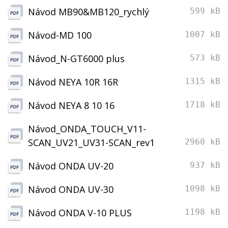
Návod MB90&MB120_rychlý
599 kB
Návod-MD 100
1007 kB
Návod_N-GT6000 plus
573 kB
Návod NEYA 10R 16R
1315 kB
Návod NEYA 8 10 16
1718 kB
Návod_ONDA_TOUCH_V11-
SCAN_UV21_UV31-SCAN_rev1
2960 kB
Návod ONDA UV-20
937 kB
Návod ONDA UV-30
1098 kB
Návod ONDA V-10 PLUS
1198 kB