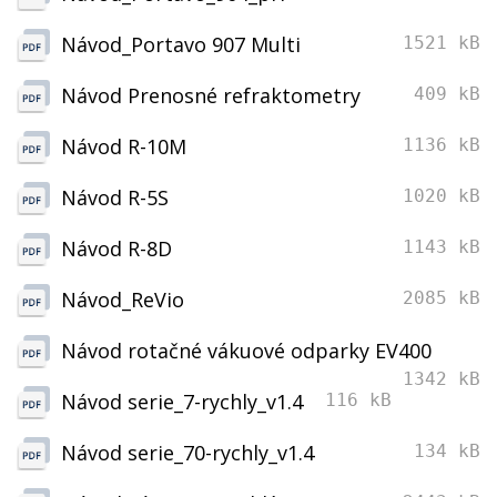
Návod_Portavo 907 Multi
1521 kB
Návod Prenosné refraktometry
409 kB
Návod R-10M
1136 kB
Návod R-5S
1020 kB
Návod R-8D
1143 kB
Návod_ReVio
2085 kB
Návod rotačné vákuové odparky EV400
1342 kB
Návod serie_7-rychly_v1.4
116 kB
Návod serie_70-rychly_v1.4
134 kB