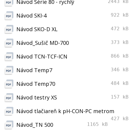
Návod Série 80 - rychlý
2443 kB
Návod SKI-4
922 kB
Návod SKO-D XL
472 kB
Návod_Sušič MD-700
373 kB
Návod TCN-TCF-ICN
866 kB
Návod Temp7
346 kB
Návod Temp70
484 kB
Návod testry XS
157 kB
Návod tlačiareň k pH-CON-PC metrom
427 kB
Návod_TN 500
1165 kB