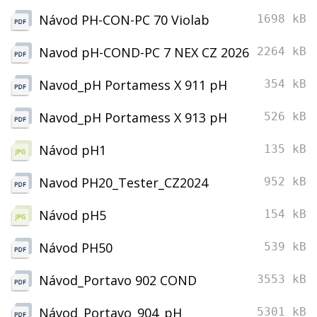
Návod PH-CON-PC 70 Violab
1698 kB
Navod pH-COND-PC 7 NEX CZ 2026
2264 kB
Navod_pH Portamess X 911 pH
354 kB
Navod_pH Portamess X 913 pH
526 kB
Návod pH1
135 kB
Navod PH20_Tester_CZ2024
952 kB
Návod pH5
154 kB
Návod PH50
539 kB
Návod_Portavo 902 COND
3553 kB
Návod_Portavo_904_pH
5301 kB