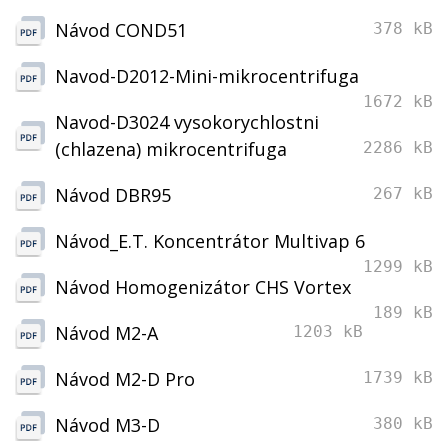
Návod COND51
378 kB
Navod-D2012-Mini-mikrocentrifuga
1672 kB
Navod-D3024 vysokorychlostni
(chlazena) mikrocentrifuga
2286 kB
Návod DBR95
267 kB
Návod_E.T. Koncentrátor Multivap 6
1299 kB
Návod Homogenizátor CHS Vortex
189 kB
Návod M2-A
1203 kB
Návod M2-D Pro
1739 kB
Návod M3-D
380 kB