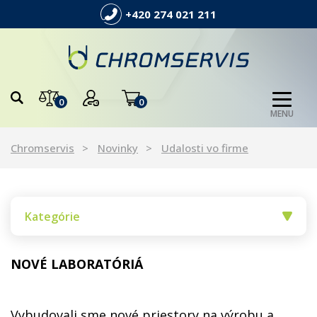
+420 274 021 211
0
0
MENU
Chromservis
Novinky
Udalosti vo firme
Kategórie
NOVÉ LABORATÓRIÁ
Vybudovali sme nové priestory na výrobu a