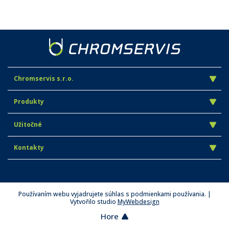
Chromservis s.r.o.
Produkty
Užitočné
Kontakty
Používaním webu vyjadrujete súhlas s podmienkami používania. |
Vytvořilo studio
MyWebdesign
Hore