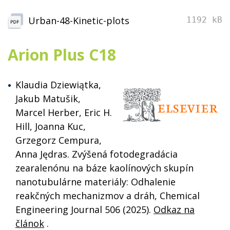
Urban-48-Kinetic-plots
1192 kB
Arion Plus C18
Klaudia Dziewiątka,
Jakub Matušik,
Marcel Herber, Eric H.
Hill, Joanna Kuc,
Grzegorz Cempura,
Anna Jędras. Zvýšená fotodegradácia
zearalenónu na báze kaolínových skupín
nanotubulárne materiály: Odhalenie
reakčných mechanizmov a dráh, Chemical
Engineering Journal 506 (2025).
Odkaz na
článok
.