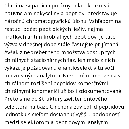
Chirálna separácia polárnych látok, ako sú
natívne aminokyseliny a peptidy, predstavuje
náročnú chromatografickú úlohu. Vzhľadom na
rastúci počet peptidických liečiv, najmä
krátkych antimikrobiálnych peptidov, je táto
výzva v dnešnej dobe stále častejšie prijímaná.
Avšak z nepreberného množstva dostupných
chirálnych stacionárnych fáz, len málo z nich
vykazuje požadovanú enantioselektivitu voči
ionizovaným analytom. Niektoré obmedzenia v
chirálnom rozlíšení peptidov komerčnými
chirálnymi iónomeniči už boli zdokumentované.
Preto sme do štruktúry zwitteriontového
selektora na báze Cinchona zaviedli dipeptidovú
jednotku s cieľom dosiahnuť vyššiu podobnosť
medzi selektorom a peptidovými analytmi.