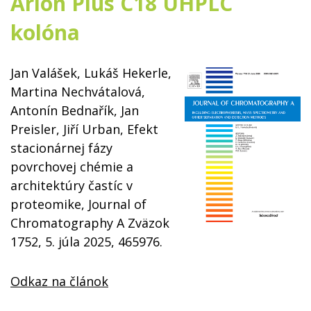
Arion Plus C18 UHPLC
kolóna
Jan Valášek, Lukáš Hekerle,
Martina Nechvátalová,
Antonín Bednařík, Jan
Preisler, Jiří Urban, Efekt
stacionárnej fázy
povrchovej chémie a
architektúry častíc v
proteomike, Journal of
Chromatography A Zväzok
1752, 5. júla 2025, 465976.
Odkaz
na článok