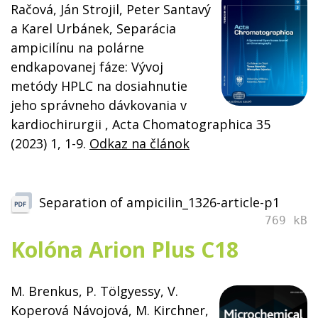
Račová, Ján Strojil, Peter Santavý
a Karel Urbánek,
Separácia
ampicilínu na polárne
endkapovanej fáze: Vývoj
metódy HPLC na dosiahnutie
jeho správneho dávkovania v
kardiochirurgii
, Acta Chomatographica 35
(2023) 1, 1-9.
Odkaz na článok
Separation of ampicilin_1326-article-p1
769 kB
Kolóna Arion Plus C18
M. Brenkus, P. Tölgyessy, V.
Koperová Návojová, M. Kirchner,