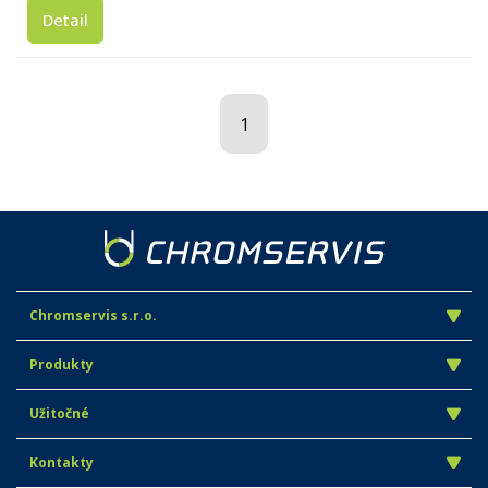
Detail
1
Chromservis s.r.o.
Produkty
Užitočné
Kontakty