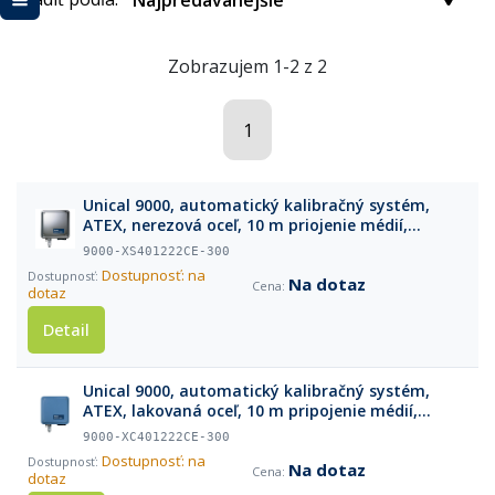
Najpredávanejšie
Zobrazujem 1-2 z 2
1
Unical 9000, automatický kalibračný systém,
ATEX, nerezová oceľ, 10 m priojenie médií,
vrátane dávkovacích púmp, preplachovanie a
9000-XS401222CE-300
ochranné skrine
Dostupnosť: na
Na dotaz
dotaz
Detail
Unical 9000, automatický kalibračný systém,
ATEX, lakovaná oceľ, 10 m pripojenie médií,
vrátane dávkovacích púmp, preplachovanie a
9000-XC401222CE-300
ochranné skrine
Dostupnosť: na
Na dotaz
dotaz