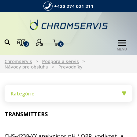
+420 274 021 211
0
0
MENU
Chromservis
Podpora a servis
Návody pre obsluhu
Prevodníky
Kategórie
TRANSMITTERS
CHS-4238-XX analyzátor pH / ORP, vodivosti a