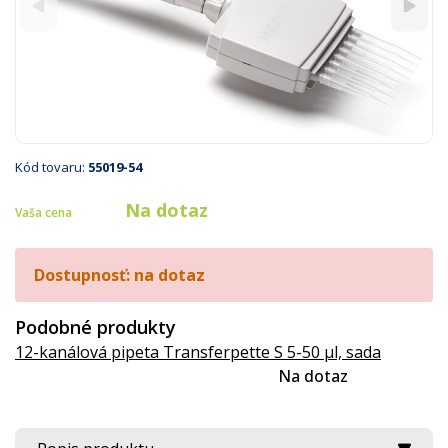
Kód tovaru:
55019-54
Na dotaz
Vaša cena
Dostupnosť: na dotaz
Podobné produkty
12-kanálová pipeta Transferpette S 5-50 µl, sada
Na dotaz