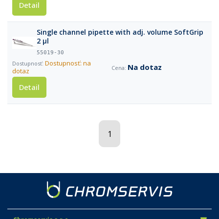
Detail
Single channel pipette with adj. volume SoftGrip
2 µl
55019-30
Dostupnosť: na
Na dotaz
dotaz
Detail
1