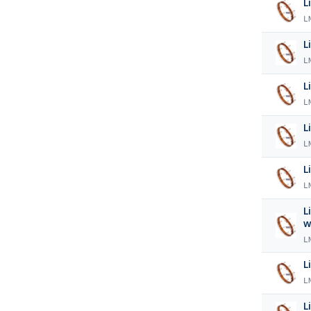
L
L
L
L
L
L
L
L
L
L
L
w
L
L
L
L