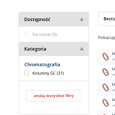
Bests
Dostępność
Na stanie
(0)
Pokazuję
Kategoria
L
L
Chromatografia
L
Kolumny GC
(31)
L
L
L
anuluj wszystkie filtry
L
L
L