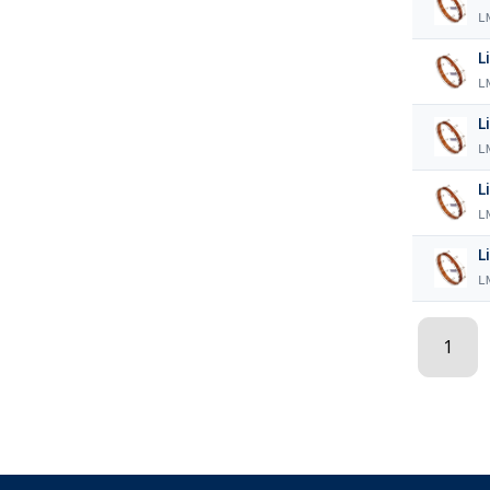
L
L
L
L
L
L
L
L
L
1