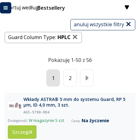
Sortuj według:
Bestsellery
anuluj wszystkie filtry
Guard Column Type:
HPLC
Pokazuję 1-50 z 56
1
2
Wkłady ASTRA® 5 mm do systemu Guard, RP 5
µm, ID 4,0 mm, 3 szt.
AGS-5790-RD4
Na życzenie
W magazynie
5 szt
Szczegół