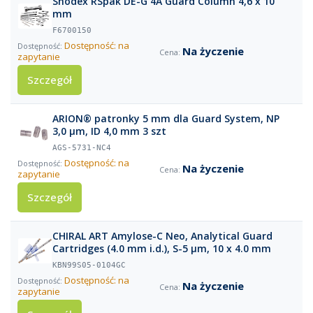
Shodex RSpak DE-G 4A Guard Column 4,6 x 10
mm
F6700150
Dostępność: na
Na życzenie
zapytanie
Szczegół
ARION® patronky 5 mm dla Guard System, NP
3,0 µm, ID 4,0 mm 3 szt
AGS-5731-NC4
Dostępność: na
Na życzenie
zapytanie
Szczegół
CHIRAL ART Amylose-C Neo, Analytical Guard
Cartridges (4.0 mm i.d.), S-5 µm, 10 x 4.0 mm
KBN99S05-0104GC
Dostępność: na
Na życzenie
zapytanie