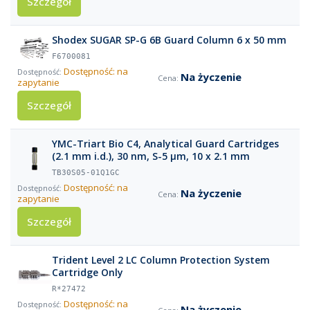
Szczegół
Shodex SUGAR SP-G 6B Guard Column 6 x 50 mm
F6700081
Dostępność: na
Na życzenie
zapytanie
Szczegół
YMC-Triart Bio C4, Analytical Guard Cartridges
(2.1 mm i.d.), 30 nm, S-5 µm, 10 x 2.1 mm
TB30S05-01Q1GC
Dostępność: na
Na życzenie
zapytanie
Szczegół
Trident Level 2 LC Column Protection System
Cartridge Only
R*27472
Dostępność: na
Na życzenie