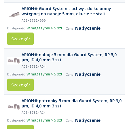
ARION® Guard System - uchwyt do kolumny
wstępnej na naboje 5 mm, okucie ze stali
nierdzewnej, max 900 bar, 1 szt
AGS-5731-000
Na życzenie
W magazynie
> 5 szt
Szczegół
ARION® naboje 5 mm dla Guard System, RP 5,0
µm, ID 4,0 mm 3 szt
AGS-5731-RD4
Na życzenie
W magazynie
> 5 szt
Szczegół
ARION® patronky 5 mm dla Guard System, RP 3,0
µm, ID 4,0 mm 3 szt
AGS-5731-RC4
Na życzenie
W magazynie
> 5 szt