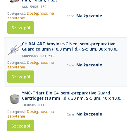
AGS-5906-IFC
Dostępność: na
Na życzenie
zapytanie
Szczegół
CHIRAL ART Amylose-C Neo, semi-preparative
Guard column (10.0 mm i.d.), S-5 µm, 30 x 10.0
mm
KBN99S05-0310WTG
Dostępność: na
Na życzenie
zapytanie
Szczegół
YMC-Triart Bio C4, semi-preparative Guard
Cartridges (10 mm i.d.), 30 nm, S-5 µm, 10 x 10.0
mm
TB30S05-0110CC
Dostępność: na
Na życzenie
zapytanie
Szczegół