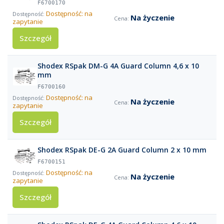
F6700170
Dostępność: na
Na życzenie
zapytanie
Szczegół
Shodex RSpak DM-G 4A Guard Column 4,6 x 10
mm
F6700160
Dostępność: na
Na życzenie
zapytanie
Szczegół
Shodex RSpak DE-G 2A Guard Column 2 x 10 mm
F6700151
Dostępność: na
Na życzenie
zapytanie
Szczegół