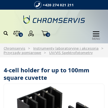
+420 274 021 211
0
0
MENU
Chromservis
Instrumenty laboratoryjne i akcesoria
Przyrządy pomiarowe
UV/VIS Spektrofotometry
4-cell holder for up to 100mm
square cuvette