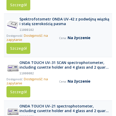
Szczegół
Spektrofotometr ONDA UV-42 z podwójną wiązką
i stałą szerokością pasma
11000102
Dostępność: na
Na życzenie
zapytanie
Szczegół
ONDA TOUCH UV-31 SCAN spectrophotometer,
including cuvette holder and 4 glass and 2 quartz
cuvettes and calibration report
11000082
Dostępność: na
Na życzenie
zapytanie
Szczegół
ONDA TOUCH UV-21 spectrophotometer,
including cuvette holder and 4 glass and 2 quartz
cuvettes and calibration report