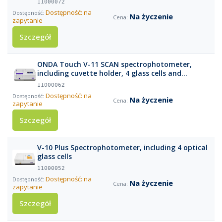
11000072
Dostępność: na
Na życzenie
zapytanie
Szczegół
ONDA Touch V-11 SCAN spectrophotometer,
including cuvette holder, 4 glass cells and
calibration protocol
11000062
Dostępność: na
Na życzenie
zapytanie
Szczegół
V-10 Plus Spectrophotometer, including 4 optical
glass cells
11000052
Dostępność: na
Na życzenie
zapytanie
Szczegół