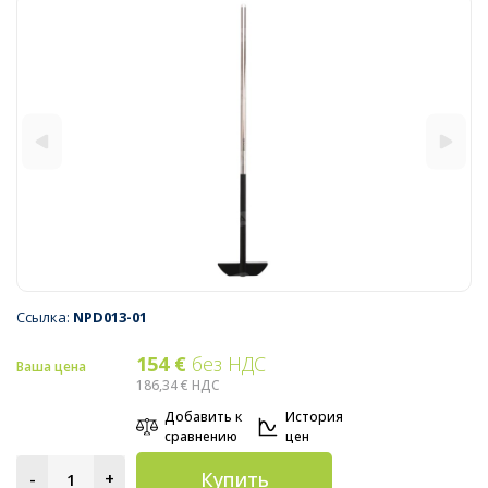
Ссылка:
NPD013-01
154 €
без НДС
Ваша цена
186,34 €
НДС
Добавить к
История
сравнению
цен
Купить
-
+