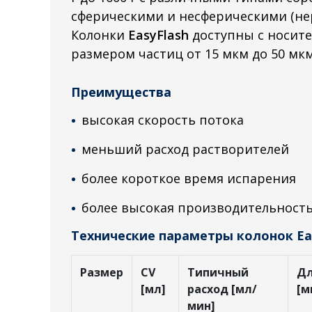
сферическими и несферическими (не
Колонки
EasyFlash
доступны с носите
размером частиц от 15 мкм до 50 мкм
Преимущества
высокая скорость потока
меньший расход растворителей
более короткое время испарения
более высокая производительност
Технические параметры колонок Eas
Размер
CV
Типичный
Д
[мл]
расход [мл/
[м
мин]