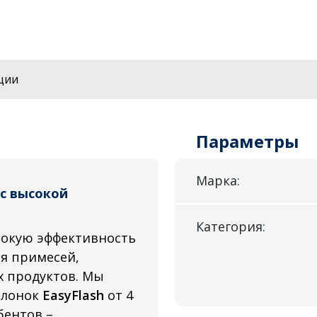
ции
Параметры
Марка:
с высокой
Категория:
окую эффективность
ия примесей,
х продуктов. Мы
олонок
EasyFlash
от 4
бентов –