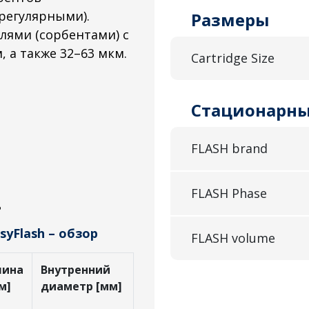
регулярными).
Размеры
лями (сорбентами) с
, а также 32–63 мкм.
Cartridge Size
Стационарны
FLASH brand
FLASH Phase
ь
yFlash – обзор
FLASH volume
лина
Внутренний
м]
диаметр [мм]