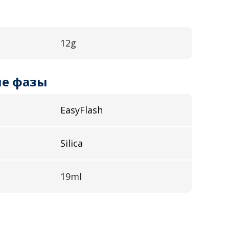
12g
е фазы
EasyFlash
Silica
19ml