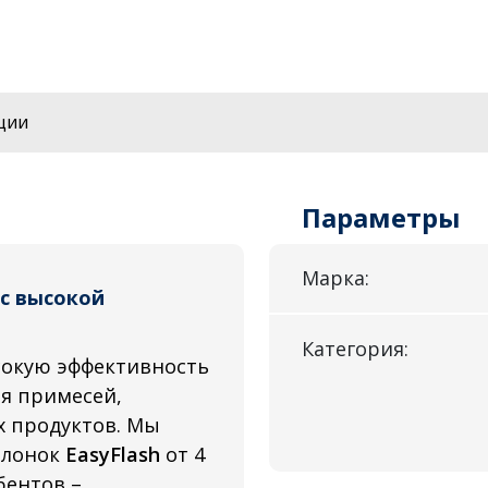
ции
Параметры
Марка:
с высокой
Категория:
окую эффективность
ия примесей,
х продуктов. Мы
олонок
EasyFlash
от 4
бентов –