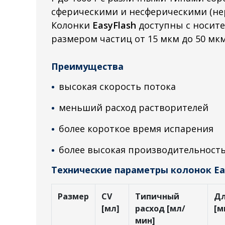
сферическими и несферическими (не
Колонки
EasyFlash
доступны с носите
размером частиц от 15 мкм до 50 мкм
Преимущества
высокая скорость потока
меньший расход растворителей
более короткое время испарения
более высокая производительност
Технические параметры колонок Eas
Размер
CV
Типичный
Д
[мл]
расход [мл/
[м
мин]