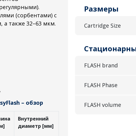
регулярными).
Размеры
лями (сорбентами) с
, а также 32–63 мкм.
Cartridge Size
Стационарны
FLASH brand
FLASH Phase
ь
yFlash – обзор
FLASH volume
лина
Внутренний
м]
диаметр [мм]