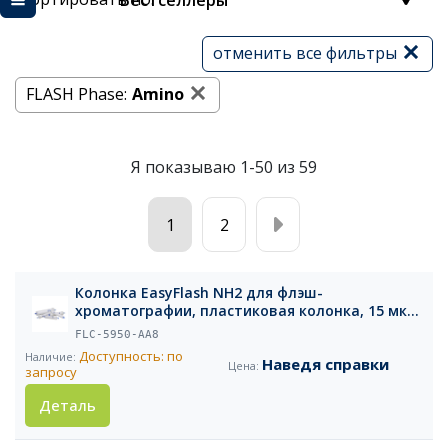
Бестселлеры
отменить все фильтры
FLASH Phase:
Amino
Я показываю 1-50 из 59
1
2
Колонка EasyFlash NH2 для флэш-
хроматографии, пластиковая колонка, 15 мкм,
330 г, 1 шт.
FLC-5950-AA8
Доступность: по
Наведя справки
запросу
Деталь