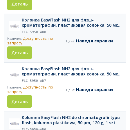
Деталь
Колонка EasyFlash NH2 для флэш-
хроматографии, пластиковая колонка, 50 мкм,
330 г, 1 шт.
FLC-5950-AD8
Доступность: по
Наведя справки
запросу
Деталь
Колонка EasyFlash NH2 для флэш-
хроматографии, пластиковая колонка, 50 мкм,
220 г, 1 шт.
FLC-5950-AD7
Доступность: по
Наведя справки
запросу
Деталь
Kolumna EasyFlash NH2 do chromatografii typu
flash, kolumna plastikowa, 50 µm, 120 g, 1 szt.
FLC-5950-AD6