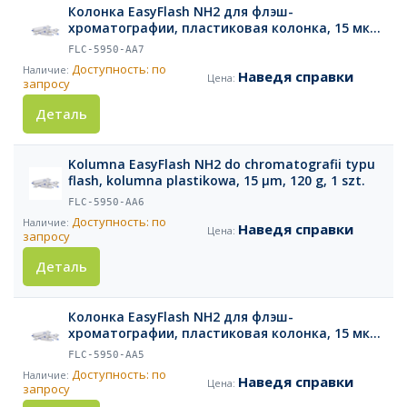
Колонка EasyFlash NH2 для флэш-
хроматографии, пластиковая колонка, 15 мкм,
220 г, 1 шт.
FLC-5950-AA7
Доступность: по
Наведя справки
запросу
Деталь
Kolumna EasyFlash NH2 do chromatografii typu
flash, kolumna plastikowa, 15 µm, 120 g, 1 szt.
FLC-5950-AA6
Доступность: по
Наведя справки
запросу
Деталь
Колонка EasyFlash NH2 для флэш-
хроматографии, пластиковая колонка, 15 мкм,
80 г, 1 шт.
FLC-5950-AA5
Доступность: по
Наведя справки
запросу