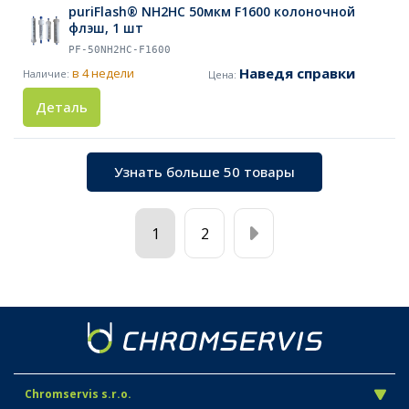
puriFlash® NH2HC 50мкм F1600 колоночной
флэш, 1 шт
PF-50NH2HC-F1600
Наведя справки
в 4 недели
Деталь
Узнать больше 50 товары
1
2
Chromservis s.r.o.