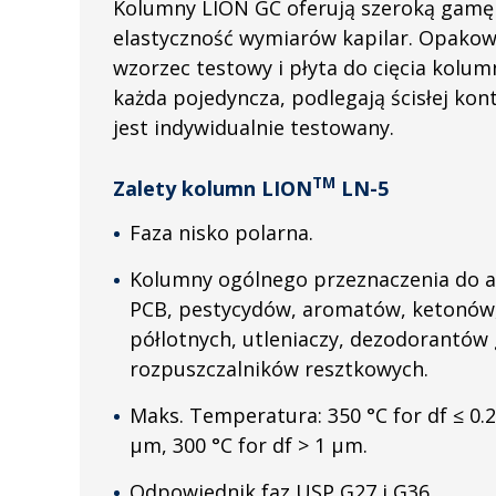
Kolumny LION GC oferują szeroką gamę 
elastyczność wymiarów kapilar. Opakow
wzorzec testowy i płyta do cięcia kolu
każda pojedyncza, podlegają ścisłej kon
jest indywidualnie testowany.
TM
Zalety kolumn LION
LN-5
Faza nisko polarna.
Kolumny ogólnego przeznaczenia do 
PCB, pestycydów, aromatów, ketonów,
półlotnych, utleniaczy, dezodorantów
rozpuszczalników resztkowych.
Maks. Temperatura: 350 °C for df ≤ 0.2
μm, 300 °C for df > 1 μm.
Odpowiednik faz USP G27 i G36.