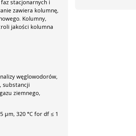
faz stacjonarnych i
anie zawiera kolumnę,
mnowego. Kolumny,
troli jakości kolumna
analizy węglowodorów,
 substancji
 gazu ziemnego,
5 μm, 320 °C for df ≤ 1