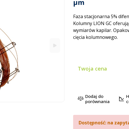
µm
Faza stacjonarna 5% difen
Kolumny LION GC oferują 
wymiarów kapilar. Opakow
cięcia kolumnowego.
Twoja cena
Dodaj do
H
porównania
c
Dostępność: na zapyt