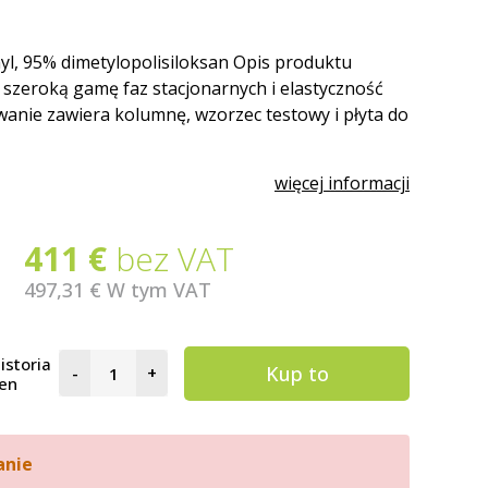
yl, 95% dimetylopolisi­loksan Opis produktu
szeroką gamę faz stacjonarnych i elastyczność
anie zawiera kolumnę, wzorzec testowy i płyta do
więcej informacji
411 €
bez VAT
497,31 €
W tym VAT
istoria
Kup to
-
+
en
anie