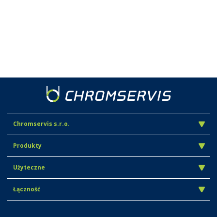
Chromservis s.r.o.
Produkty
Użyteczne
Łączność