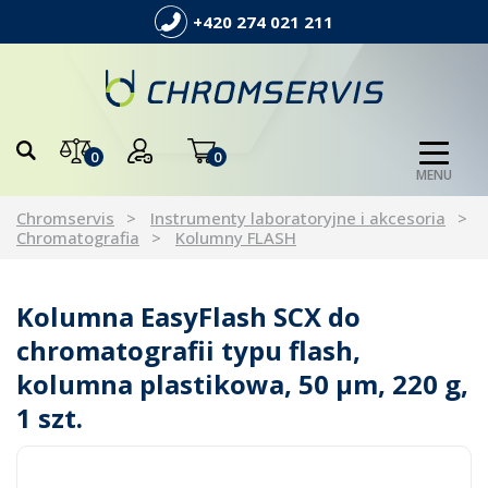
+420 274 021 211
0
0
MENU
Chromservis
Instrumenty laboratoryjne i akcesoria
Chromatografia
Kolumny FLASH
Kolumna EasyFlash SCX do
chromatografii typu flash,
kolumna plastikowa, 50 µm, 220 g,
1 szt.