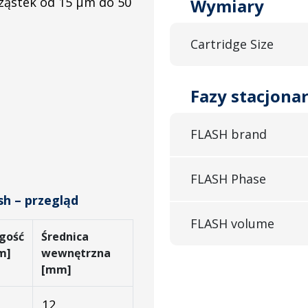
cząstek od 15 µm do 50
Wymiary
Cartridge Size
Fazy stacjona
FLASH brand
FLASH Phase
h – przegląd
FLASH volume
gość
Średnica
m]
wewnętrzna
[mm]
12