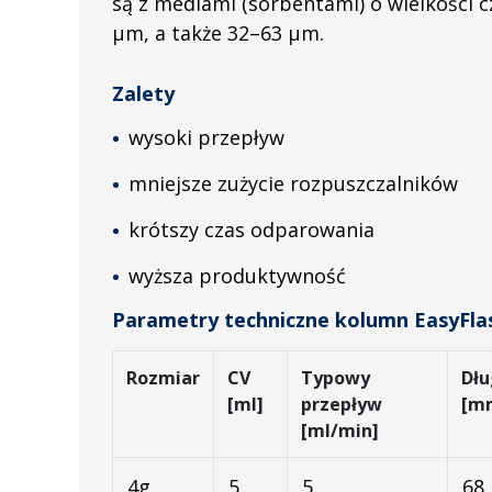
są z mediami (sorbentami) o wielkości 
µm, a także 32–63 µm.
Zalety
wysoki przepływ
mniejsze zużycie rozpuszczalników
krótszy czas odparowania
wyższa produktywność
Parametry techniczne kolumn EasyFlas
Rozmiar
CV
Typowy
Dłu
[ml]
przepływ
[m
[ml/min]
4g
5
5
68