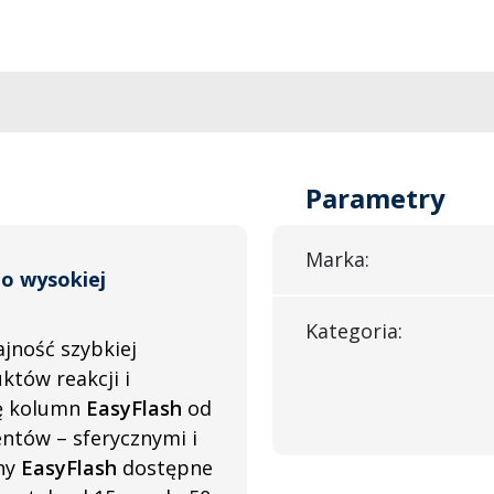
Parametry
Marka:
 o wysokiej
Kategoria:
jność szybkiej
uktów reakcji i
ę kolumn
EasyFlash
od
entów – sferycznymi i
mny
EasyFlash
dostępne