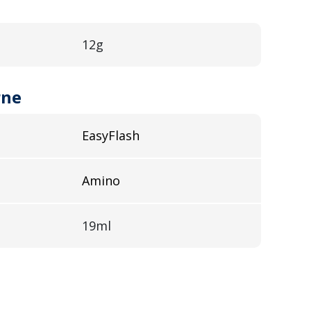
12g
rne
EasyFlash
Amino
19ml