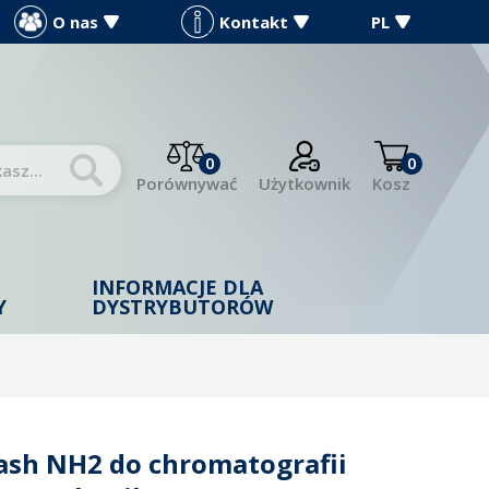
O nas
Kontakt
PL
0
0
Porównywać
Użytkownik
Kosz
INFORMACJE DLA
Y
DYSTRYBUTORÓW
ash NH2 do chromatografii