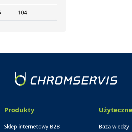
5
104
Produkty
Użyteczn
Sklep internetowy B2B
Baza wiedzy