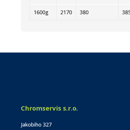
1600g
2170
380
38
Chromservis s.r.o.
Jakobiho 327