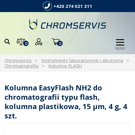
+420 274 021 211
0
0
MENU
Chromservis
Instrumenty laboratoryjne i akcesoria
Chromatografia
Kolumny FLASH
Kolumna EasyFlash NH2 do
chromatografii typu flash,
kolumna plastikowa, 15 µm, 4 g, 4
szt.