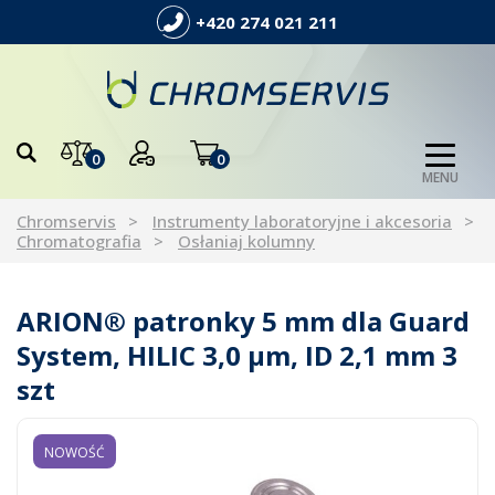
+420 274 021 211
0
0
MENU
Chromservis
Instrumenty laboratoryjne i akcesoria
Chromatografia
Osłaniaj kolumny
ARION® patronky 5 mm dla Guard
System, HILIC 3,0 µm, ID 2,1 mm 3
szt
NOWOŚĆ