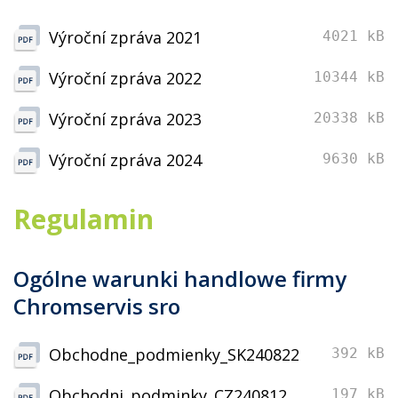
Výroční zpráva 2021
4021 kB
Výroční zpráva 2022
10344 kB
Výroční zpráva 2023
20338 kB
Výroční zpráva 2024
9630 kB
Regulamin
Ogólne warunki handlowe firmy
Chromservis sro
Obchodne_podmienky_SK240822
392 kB
Obchodni_podminky_CZ240812
197 kB