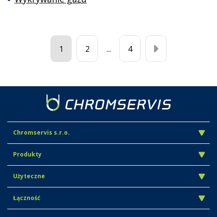
1
2
...
4
Chromservis s.r.o.
Produkty
Użyteczne
Łączność