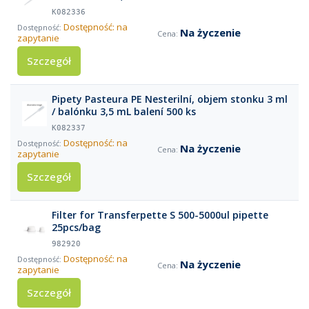
K082336
Dostępność: na
Na życzenie
zapytanie
Szczegół
Pipety Pasteura PE Nesterilní, objem stonku 3 ml
/ balónku 3,5 mL balení 500 ks
K082337
Dostępność: na
Na życzenie
zapytanie
Szczegół
Filter for Transferpette S 500-5000ul pipette
25pcs/bag
982920
Dostępność: na
Na życzenie
zapytanie
Szczegół