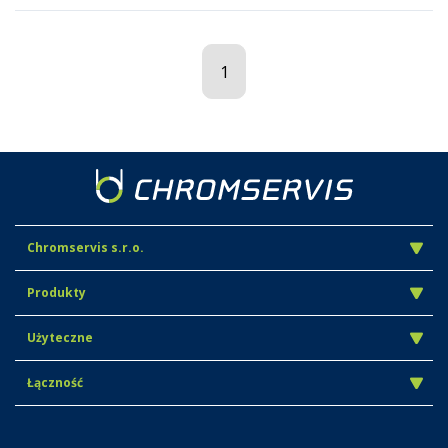
1
Chromservis s.r.o.
Produkty
Użyteczne
Łączność