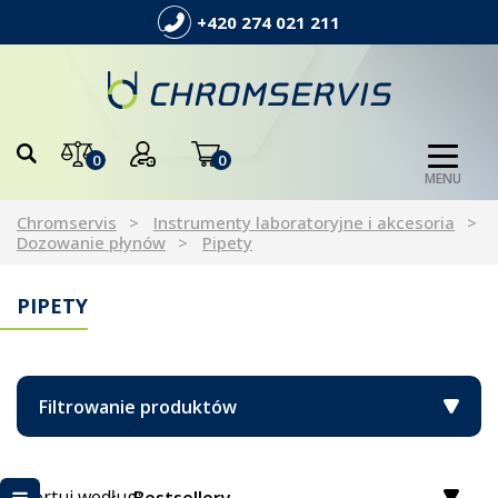
+420 274 021 211
0
0
MENU
Chromservis
Instrumenty laboratoryjne i akcesoria
Dozowanie płynów
Pipety
PIPETY
Filtrowanie produktów
Sortuj według: