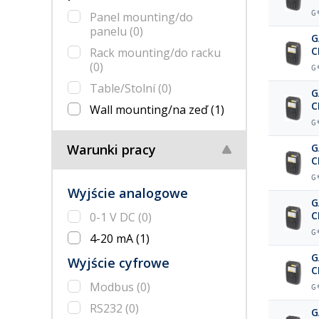
G
Panel mounting/do
panelu
(0)
G
C
Rack mounting/do racku
a
(0)
G
Table/Stolní
(0)
G
C
Wall mounting/na zeď
(1)
p
G
Warunki pracy
G
C
b
G
Wyjście analogowe
G
C
0-1 V DC
(0)
G
4-20 mA
(1)
G
Wyjście cyfrowe
C
Modbus
(0)
G
RS232
(0)
G