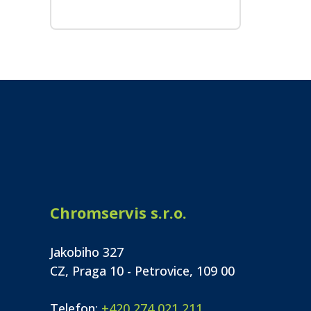
Chromservis s.r.o.
Jakobiho 327
CZ, Praga 10 - Petrovice, 109 00
Telefon:
+420 274 021 211