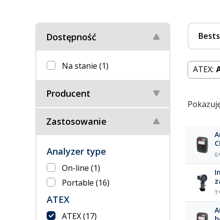
Bests
Dostępność
Na stanie
(1)
ATEX:
Producent
Pokazuję
Zastosowanie
A
C
Analyzer type
G
On-line
(1)
I
z
Portable
(16)
T
ATEX
A
ATEX
(17)
b