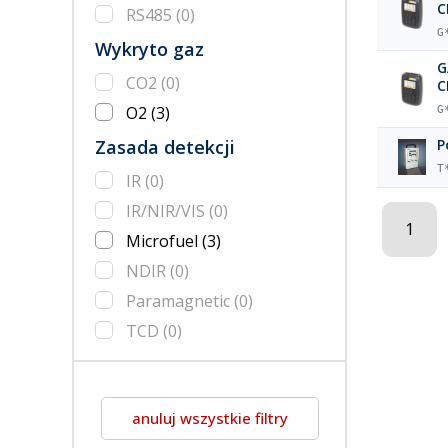
C
RS485
(0)
G
Wykryto gaz
G
CO2
(0)
C
O2
(3)
G
Zasada detekcji
P
T
IR
(0)
IR/NIR/VIS
(0)
1
Microfuel
(3)
NDIR
(0)
Paramagnetic
(0)
TCD
(0)
anuluj wszystkie filtry