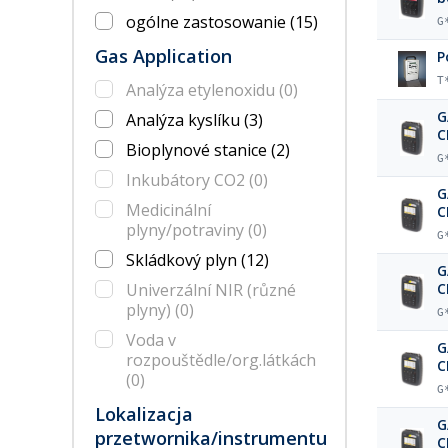
ogólne zastosowanie
(15)
G
Gas Application
P
T
Analýza etylenoxidu
(0)
G
Analýza kyslíku
(3)
C
Bioplynové stanice
(2)
p
G
Inkubátory CO2
(0)
G
Medicinální
C
plyny/potraviny
(0)
b
G
Skládkový plyn
(12)
G
Univerzální NIR (různé
C
b
plyny)
(0)
G
Voda v
G
rozpouštědle/org.látkách
C
(0)
b
G
Lokalizacja
G
przetwornika/instrumentu
C