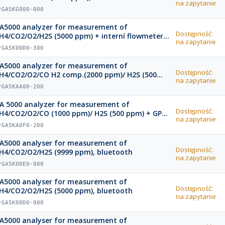
na zapytanie
*GA5KG000-000
A5000 analyzer for measurement of
Dostępność:
H4/CO2/O2/H2S (5000 ppm) + interní flowmeter
na zapytanie
nd GPS, bluetooth
*GA5K00D0-300
A5000 analyzer for measurement of
Dostępność:
H4/CO2/O2/CO H2 comp.(2000 ppm)/ H2S (500
na zapytanie
pm) + GPS, bluetooth
*GA5KAA00-200
A 5000 analyzer for measurement of
Dostępność:
H4/CO2/O2/CO (1000 ppm)/ H2S (500 ppm) + GPS,
na zapytanie
luetooth
*GA5KA0F0-200
A5000 analyser for measurement of
Dostępność:
H4/CO2/O2/H2S (9999 ppm), bluetooth
na zapytanie
*GA5K00E0-000
A5000 analyser for measurement of
Dostępność:
H4/CO2/O2/H2S (5000 ppm), bluetooth
na zapytanie
*GA5K00D0-000
A5000 analyser for measurement of