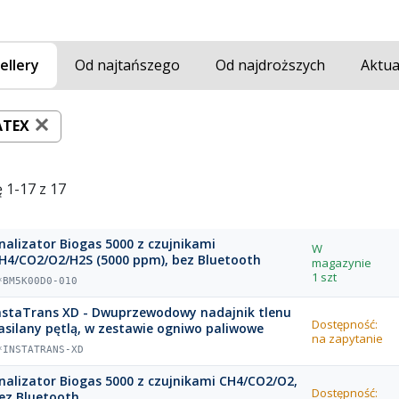
ellery
Od najtańszego
Od najdroższych
Aktua
ATEX
 1-17 z 17
nalizator Biogas 5000 z czujnikami
W
H4/CO2/O2/H2S (5000 ppm), bez Bluetooth
magazynie
1 szt
*BM5K00D0-010
nstaTrans XD - Dwuprzewodowy nadajnik tlenu
Dostępność:
asilany pętlą, w zestawie ogniwo paliwowe
na zapytanie
*INSTATRANS-XD
nalizator Biogas 5000 z czujnikami CH4/CO2/O2,
Dostępność:
ez Bluetooth