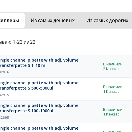
селлеры
Из самых дешевых
Из самых дорогих
ываю 1-22 из 22
ingle channel pipette with adj. volume
В наличии
ransferpette S 1-10 ml
2 Канзас
82916
ingle channel pipette with adj. volume
В наличии
ransferpette S 500-5000µl
1 Канзас
82915
ingle channel pipette with adj. volume
В наличии
ransferpette S 100-1000µl
1 Канзас
82895
ingle channel pipette with adj. volume
В наличии