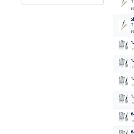
T
9
S
T
9
1
9
1
9
1
9
1
9
8
9
8