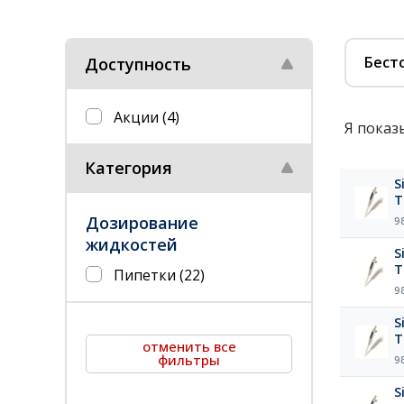
Бест
Доступность
Акции
(4)
Я показ
Категория
S
T
Дозирование
9
жидкостей
S
T
Пипетки
(22)
9
S
T
отменить все
фильтры
9
S