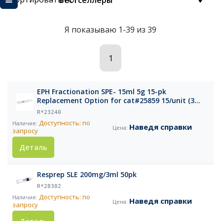
Бестселлеры
Я показываю 1-39 из 39
1
EPH Fractionation SPE- 15ml 5g 15-pk
Replacement Option for cat#25859 15/unit (3
packs o
R*23240
Доступность: по
Наведя справки
запросу
Деталь
Resprep SLE 200mg/3ml 50pk
R*28302
Доступность: по
Наведя справки
запросу