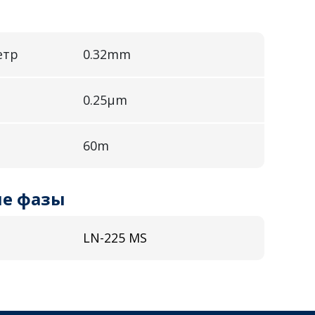
етр
0.32mm
0.25µm
60m
е фазы
LN-225 MS