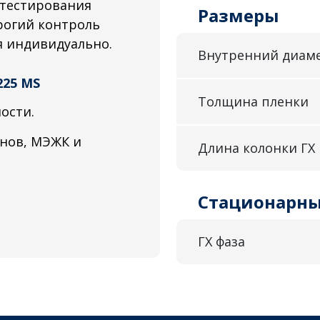
 тестирования
Размеры
трогий контроль
я индивидуально.
Внутренний диам
225 MS
Толщина пленки
ости.
инов, МЭЖК и
Длина колонки ГХ
Стационарны
ГХ фаза