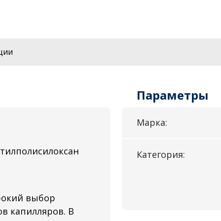
ции
Параметры
Марка:
етилполисилоксан
Категория:
рокий выбор
в капилляров. В