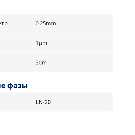
етр
0.25mm
1µm
30m
е фазы
LN-20