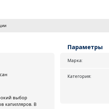
ции
Параметры
Марка:
сан
Категория:
рокий выбор
в капилляров. В