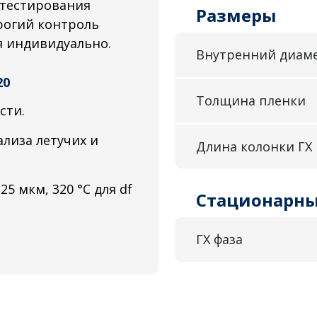
 тестирования
Размеры
трогий контроль
я индивидуально.
Внутренний диам
20
Толщина пленки
сти.
лиза летучих и
Длина колонки ГХ
25 мкм, 320 °C для df
Стационарны
ГХ фаза