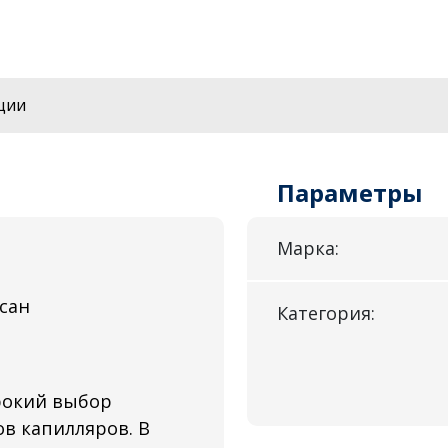
ции
Параметры
Марка:
сан
Категория:
рокий выбор
в капилляров. В