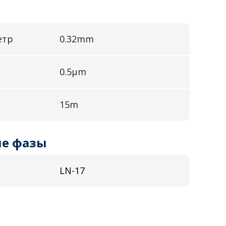
етр
0.32mm
0.5µm
15m
е фазы
LN-17