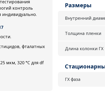
 тестирования
Размеры
трогий контроль
я индивидуально.
Внутренний диам
17
Толщина пленки
ости.
стицидов, фталатных
Длина колонки ГХ
25 мкм, 320 °C для df
Стационарны
ГХ фаза