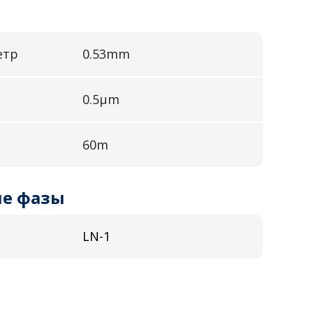
етр
0.53mm
0.5µm
60m
е фазы
LN-1