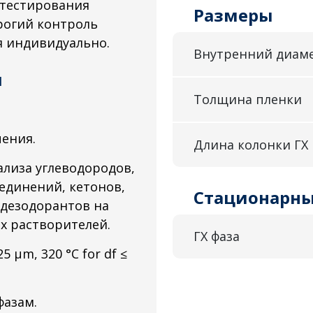
 тестирования
Размеры
трогий контроль
я индивидуально.
Внутренний диам
1
Толщина пленки
пения.
Длина колонки ГХ
ализа углеводородов,
единений, кетонов,
Стационарны
 дезодорантов на
х растворителей.
ГХ фаза
5 μm, 320 °C for df ≤
фазам.