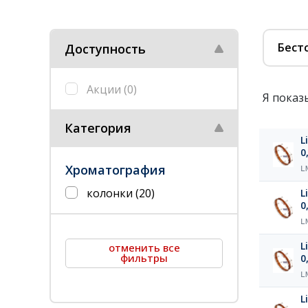
Бест
Доступность
Акции
(0)
Я показ
Категория
L
0
Хроматография
L
колонки
(20)
L
0
L
L
отменить все
фильтры
0
L
L