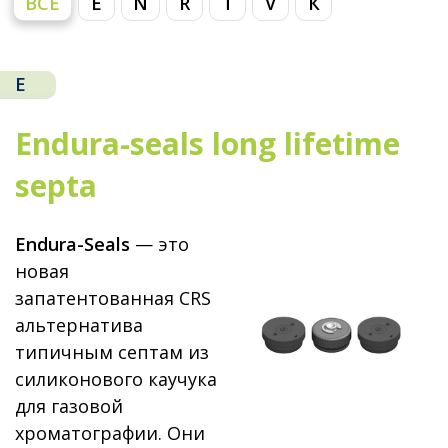
ВСЕ
E
N
R
T
V
К
E
Endura-seals long lifetime
septa
Endura-Seals
— это
новая
запатентованная CRS
альтернатива
типичным септам из
силиконового каучука
для газовой
хроматографии. Они