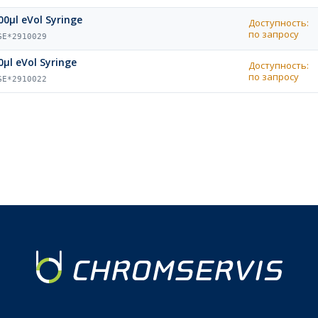
00µl eVol Syringe
Доступность:
по запросу
GE*2910029
0µl eVol Syringe
Доступность:
по запросу
GE*2910022