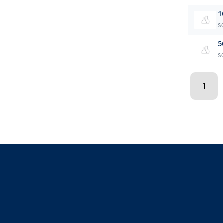
1
S
5
S
1