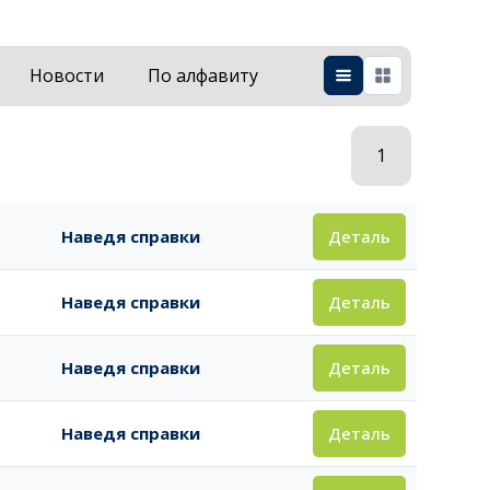
Новости
По алфавиту
1
Деталь
Наведя справки
Деталь
Наведя справки
Деталь
Наведя справки
Деталь
Наведя справки