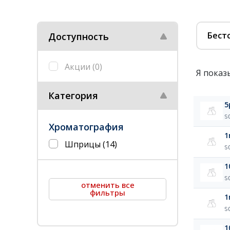
Бест
Доступность
Акции
(0)
Я показ
Категория
5
S
Хроматография
1
Шприцы
(14)
S
1
S
отменить все
фильтры
1
S
1