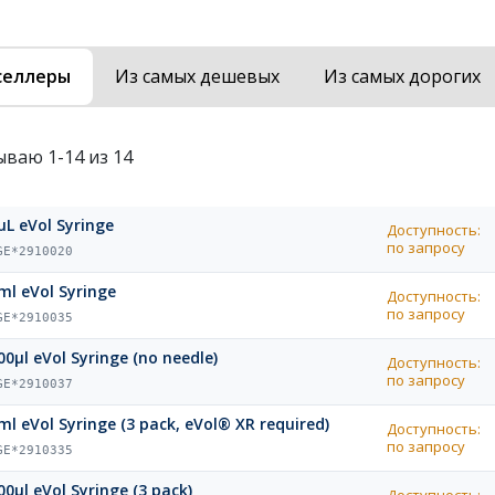
селлеры
Из самых дешевых
Из самых дорогих
ываю 1-14 из 14
µL eVol Syringe
Доступность:
по запросу
GE*2910020
ml eVol Syringe
Доступность:
по запросу
GE*2910035
00µl eVol Syringe (no needle)
Доступность:
по запросу
GE*2910037
ml eVol Syringe (3 pack, eVol® XR required)
Доступность:
по запросу
GE*2910335
00µl eVol Syringe (3 pack)