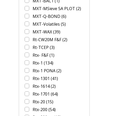
MXT-BAC1
(1)
MXT-MSieve 5A PLOT
(2)
MXT-Q-BOND
(6)
MXT-Volatiles
(5)
MXT-WAX
(39)
Rt-CW20M F&F
(2)
Rt-TCEP
(3)
Rtx- F&F
(1)
Rtx-1
(134)
Rtx-1 PONA
(2)
Rtx-1301
(41)
Rtx-1614
(2)
Rtx-1701
(64)
Rtx-20
(15)
Rtx-200
(54)