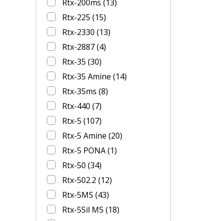
Rtx-200ms
(13)
Rtx-225
(15)
Rtx-2330
(13)
Rtx-2887
(4)
Rtx-35
(30)
Rtx-35 Amine
(14)
Rtx-35ms
(8)
Rtx-440
(7)
Rtx-5
(107)
Rtx-5 Amine
(20)
Rtx-5 PONA
(1)
Rtx-50
(34)
Rtx-502.2
(12)
Rtx-5MS
(43)
Rtx-5Sil MS
(18)