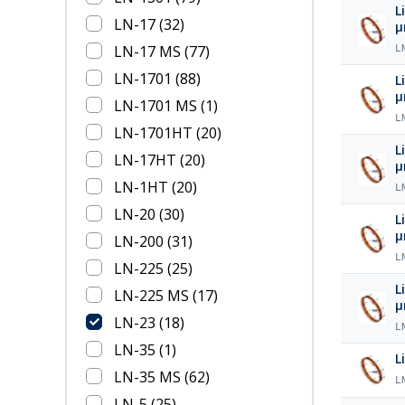
L
LN-17
(32)
LN-17 MS
(77)
L
LN-1701
(88)
L
LN-1701 MS
(1)
L
LN-1701HT
(20)
L
LN-17HT
(20)
LN-1HT
(20)
L
LN-20
(30)
L
LN-200
(31)
L
LN-225
(25)
L
LN-225 MS
(17)
LN-23
(18)
L
LN-35
(1)
L
LN-35 MS
(62)
L
LN-5
(25)