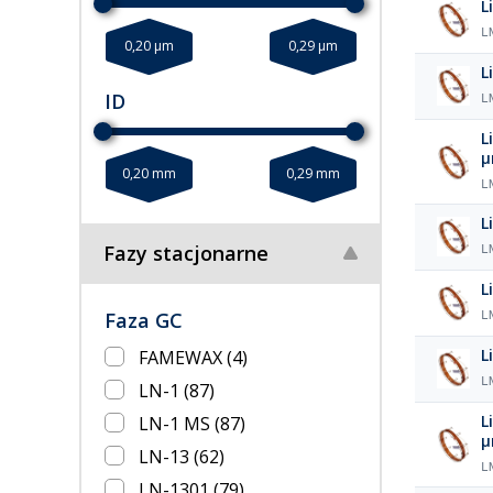
L
L
0,20 µm
0,29 µm
L
ID
L
L
µ
0,20 mm
0,29 mm
L
L
Fazy stacjonarne
L
L
Faza GC
L
L
FAMEWAX
(4)
L
LN-1
(87)
L
LN-1 MS
(87)
LN-13
(62)
L
LN-1301
(79)