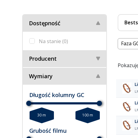
Bests
Dostępność
Na stanie
(0)
Faza GC
Producent
Pokazuję
Wymiary
L
L
Długość kolumny GC
L
L
30 m
100 m
L
L
Grubość filmu