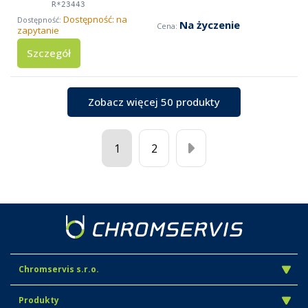
R*23443
Dostępność: na
Na życzenie
zapytanie
Szczegół
Zobacz więcej 50 produkty
1
2
Chromservis s.r.o.
Produkty