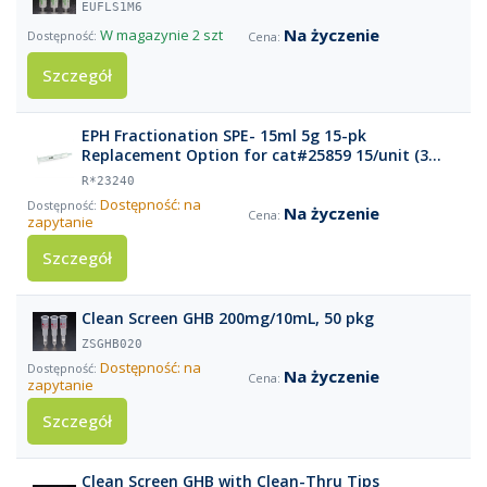
EUFLS1M6
Na życzenie
W magazynie
2 szt
Szczegół
EPH Fractionation SPE- 15ml 5g 15-pk
Replacement Option for cat#25859 15/unit (3
packs o
R*23240
Dostępność: na
Na życzenie
zapytanie
Szczegół
Clean Screen GHB 200mg/10mL, 50 pkg
ZSGHB020
Dostępność: na
Na życzenie
zapytanie
Szczegół
Clean Screen GHB with Clean-Thru Tips