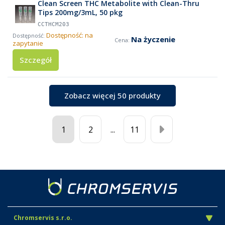
Clean Screen THC Metabolite with Clean-Thru
Tips 200mg/3mL, 50 pkg
CCTHCM203
Dostępność: na
Na życzenie
zapytanie
Szczegół
Zobacz więcej 50 produkty
1
2
...
11
Chromservis s.r.o.