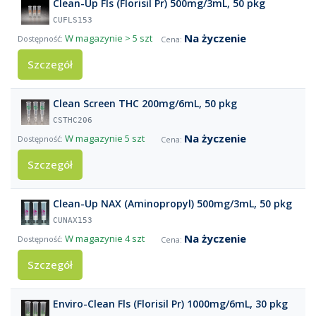
Clean-Up Fls (Florisil Pr) 500mg/3mL, 50 pkg
CUFLS153
Na życzenie
W magazynie
> 5 szt
Szczegół
Clean Screen THC 200mg/6mL, 50 pkg
CSTHC206
Na życzenie
W magazynie
5 szt
Szczegół
Clean-Up NAX (Aminopropyl) 500mg/3mL, 50 pkg
CUNAX153
Na życzenie
W magazynie
4 szt
Szczegół
Enviro-Clean Fls (Florisil Pr) 1000mg/6mL, 30 pkg