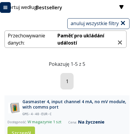
Sortuj według:
Bestsellery
anuluj wszystkie filtry
Przechowywanie
Paměť pro ukládání
danych:
událostí
Pokazuję 1-5 z 5
1
Gasmaster 4, input channel 4 mA, no mV module,
with comms port
GMS-4-40-EUR-C
Na życzenie
W magazynie
1 szt
Szczegół