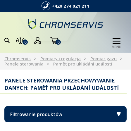
+420 274 021 211
0
0
MENU
Chromservis
Pomiary i regulacja
Pomiar gazu
Panele sterowania
Paměť pro ukládání událostí
PANELE STEROWANIA PRZECHOWYWANIE
DANYCH: PAMĚŤ PRO UKLÁDÁNÍ UDÁLOSTÍ
Filtrowanie produktów