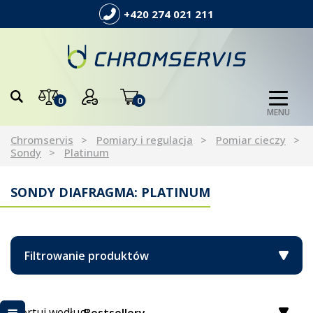
+420 274 021 211
0
0
MENU
Chromservis
Pomiary i regulacja
Pomiar cieczy
Sondy
Platinum
SONDY DIAFRAGMA: PLATINUM
Filtrowanie produktów
Sortuj według: