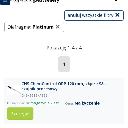
Bestsellery
anuluj wszystkie filtry
Diafragma:
Platinum
Pokazuję 1-4 z 4
1
CHS ChemControl ORP 120 mm, złącze S8 -
czujnik procesowy
CHS-5615-A0S8
Na życzenie
W magazynie
2 szt
Szczegół