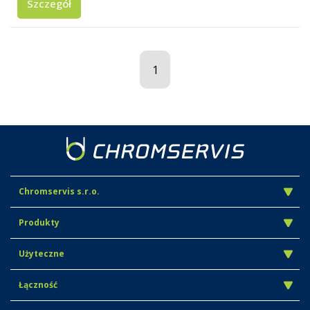
Szczegół
1
Chromservis s.r.o.
Produkty
Użyteczne
Łączność